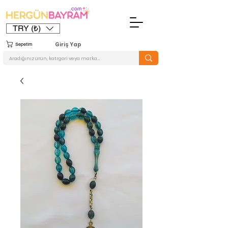
TRY (₺)
Giriş Yap
Sepetim