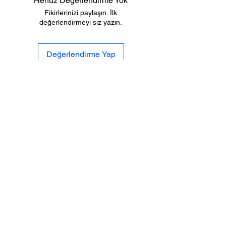
Henüz Değerlendirme Yok
Fikirlerinizi paylaşın. İlk
değerlendirmeyi siz yazın.
Değerlendirme Yap
Biz
Gizlilik
Kimiz
Po
litikası
İletişi
Tesli
mat ve
m
İade
Sıkca Sorulan
Mesafeli Satış
Sorular
S
özleşmesi
SOSYAL
MEDYA
%100 GÜVENLİ
ALIŞVERİŞ