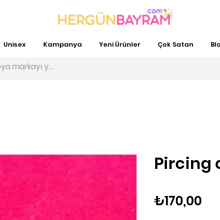
Unisex
Kampanya
Yeni Ürünler
Çok Satan
Bl
Pircing 
Fi
₺170,00