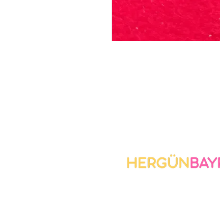
Biz Kimiz
Giz
Po
İletişi
m
Tes