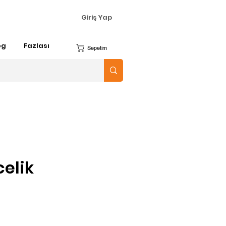
Giriş Yap
og
Fazlası
Sepetim
celik
yat