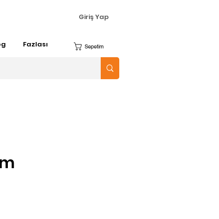
Giriş Yap
og
Fazlası
Sepetim
im
yat