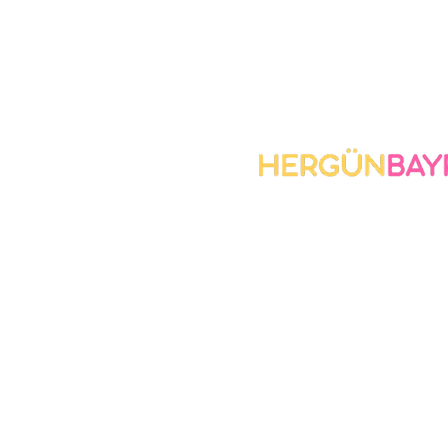
Biz Kimiz
Giz
Po
İletişi
m
Tes
İa
Sıkca Sorulan
Me
Sorular
S
ö