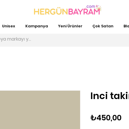
Unisex
Kampanya
Yeni Ürünler
Çok Satan
Bl
Inci tak
Fi
₺450,00