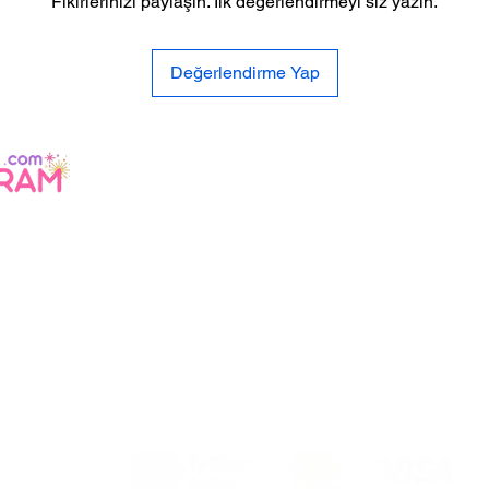
Fikirlerinizi paylaşın. İlk değerlendirmeyi siz yazın.
Değerlendirme Yap
lilik
litikası
li
mat ve
de
safeli Satış
zleşmesi
%100 GÜVENLİ
ALIŞVERİŞ