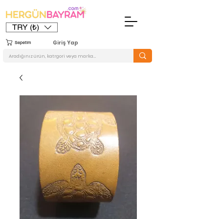
TRY (₺)
Giriş Yap
Sepetim