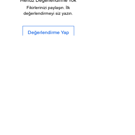
Henüz Değerlendirme Yok
Fikirlerinizi paylaşın. İlk
değerlendirmeyi siz yazın.
Değerlendirme Yap
Biz
Gizlilik
Kimiz
Po
litikası
İletişi
Tesli
mat ve
m
İade
Sıkca Sorulan
Mesafeli Satış
Sorular
S
özleşmesi
SOSYAL
MEDYA
%100 GÜVENLİ
ALIŞVERİŞ