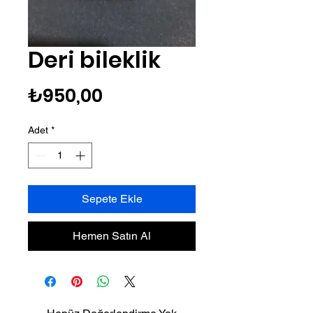
Deri bileklik
Fiyat
₺950,00
Adet
*
Sepete Ekle
Hemen Satın Al