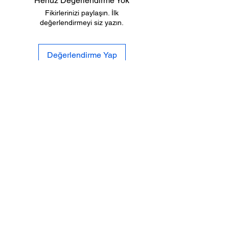
Henüz Değerlendirme Yok
Fikirlerinizi paylaşın. İlk
değerlendirmeyi siz yazın.
Değerlendirme Yap
Biz
Gizlilik
Kimiz
Po
litikası
İletişi
Tesli
mat ve
m
İade
Sıkca Sorulan
Mesafeli Satış
Sorular
S
özleşmesi
SOSYAL
MEDYA
%100 GÜVENLİ
ALIŞVERİŞ