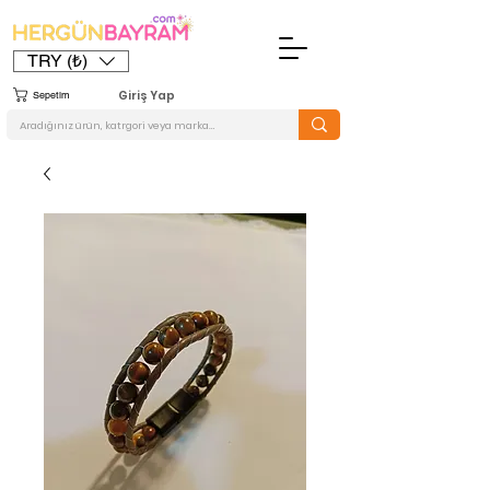
TRY (₺)
Giriş Yap
Sepetim