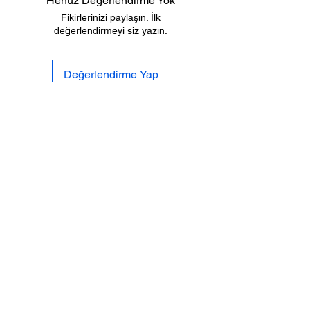
Henüz Değerlendirme Yok
Fikirlerinizi paylaşın. İlk
değerlendirmeyi siz yazın.
Değerlendirme Yap
Biz
Gizlilik
Kimiz
Po
litikası
İletişi
Tesli
mat ve
m
İade
Sıkca Sorulan
Mesafeli Satış
Sorular
S
özleşmesi
SOSYAL
MEDYA
%100 GÜVENLİ
ALIŞVERİŞ