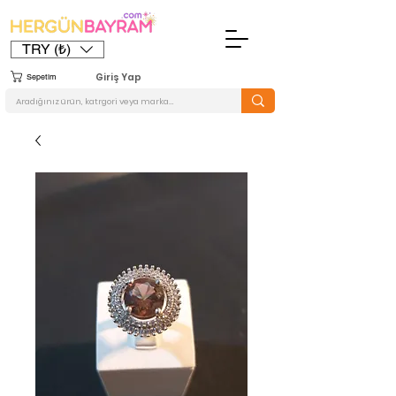
TRY (₺)
Giriş Yap
Sepetim