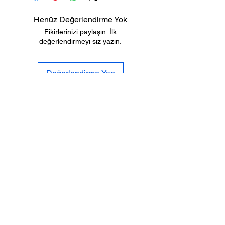
Henüz Değerlendirme Yok
Fikirlerinizi paylaşın. İlk
değerlendirmeyi siz yazın.
Değerlendirme Yap
Biz
Gizlilik
Kimiz
Po
litikası
İletişi
Tesli
mat ve
m
İade
Sıkca Sorulan
Mesafeli Satış
Sorular
S
özleşmesi
SOSYAL
MEDYA
%100 GÜVENLİ
ALIŞVERİŞ