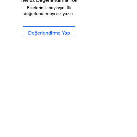
Henüz Değerlendirme Yok
Fikirlerinizi paylaşın. İlk
değerlendirmeyi siz yazın.
Değerlendirme Yap
Biz
Gizlilik
Kimiz
Po
litikası
İletişi
Tesli
mat ve
m
İade
Sıkca Sorulan
Mesafeli Satış
Sorular
S
özleşmesi
SOSYAL
MEDYA
%100 GÜVENLİ
ALIŞVERİŞ