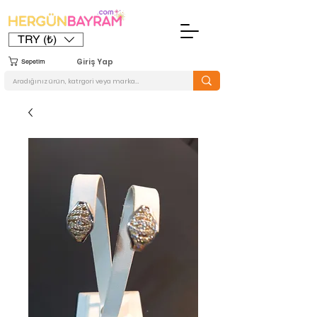
TRY (₺)
Giriş Yap
Sepetim