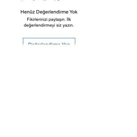
Henüz Değerlendirme Yok
Fikirlerinizi paylaşın. İlk
değerlendirmeyi siz yazın.
Değerlendirme Yap
Biz
Gizlilik
Kimiz
Po
litikası
İletişi
Tesli
mat ve
m
İade
Sıkca Sorulan
Mesafeli Satış
Sorular
S
özleşmesi
SOSYAL
MEDYA
%100 GÜVENLİ
ALIŞVERİŞ