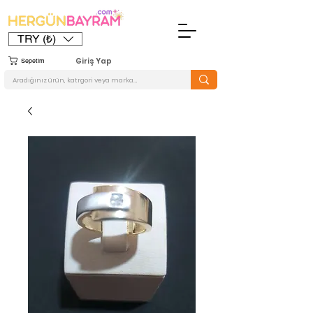
TRY (₺)
Giriş Yap
Sepetim