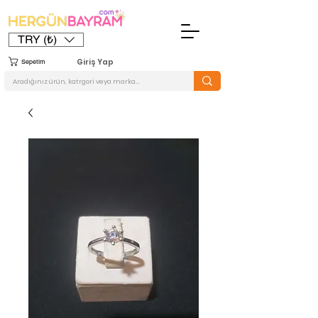
TRY (₺)
Giriş Yap
Sepetim