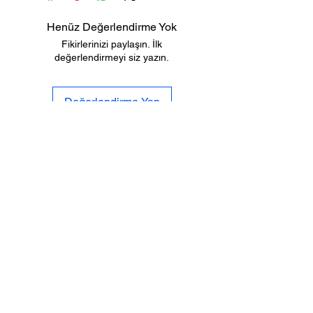
Henüz Değerlendirme Yok
Fikirlerinizi paylaşın. İlk
değerlendirmeyi siz yazın.
Değerlendirme Yap
Biz
Gizlilik
Kimiz
Po
litikası
İletişi
Tesli
mat ve
m
İade
Sıkca Sorulan
Mesafeli Satış
Sorular
S
özleşmesi
SOSYAL
MEDYA
%100 GÜVENLİ
ALIŞVERİŞ