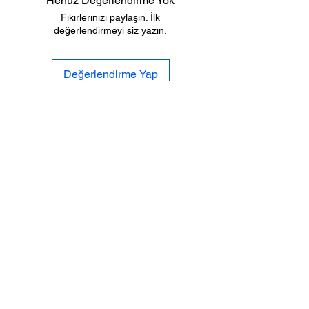
Henüz Değerlendirme Yok
Fikirlerinizi paylaşın. İlk
değerlendirmeyi siz yazın.
Değerlendirme Yap
Biz
Gizlilik
Kimiz
Po
litikası
İletişi
Tesli
mat ve
m
İade
Sıkca Sorulan
Mesafeli Satış
Sorular
S
özleşmesi
SOSYAL
MEDYA
%100 GÜVENLİ
ALIŞVERİŞ