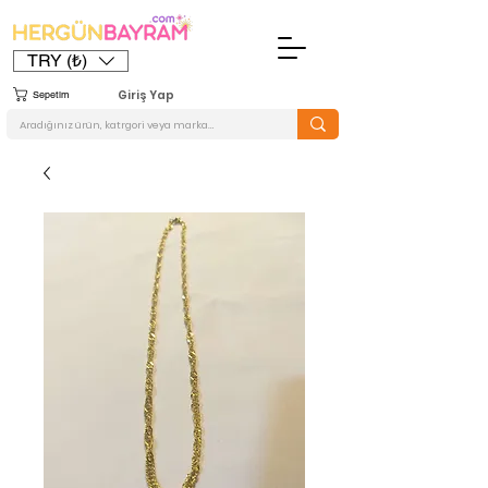
TRY (₺)
Giriş Yap
Sepetim