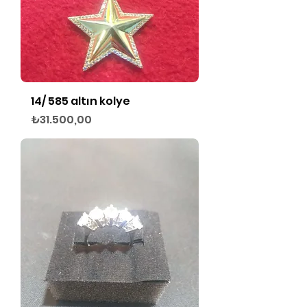
14/ 585 altın kolye
Fiyat
₺31.500,00