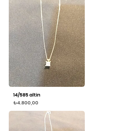
14/585 altin
Fiyat
₺4.800,00