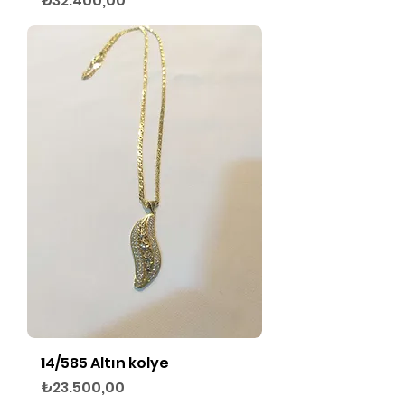
₺32.400,00
14/585 Altın kolye
Fiyat
₺23.500,00