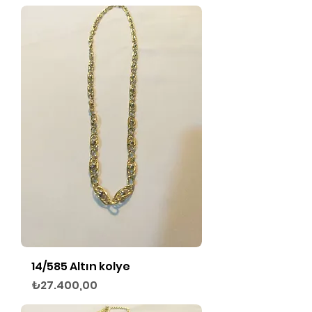
14/585 Altın kolye
Fiyat
₺27.400,00