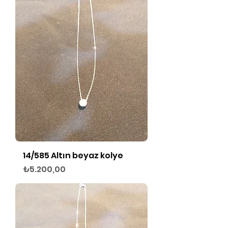
14/585 Altın beyaz kolye
Fiyat
₺5.200,00