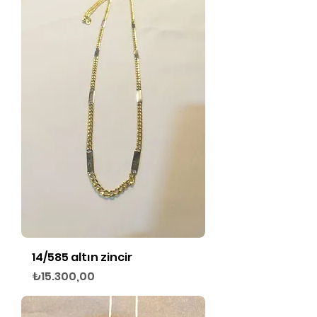
14/585 altın zincir
Fiyat
₺15.300,00