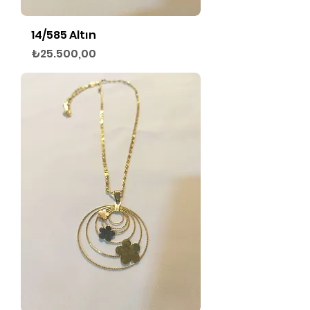
14/585 Altın
Fiyat
₺25.500,00