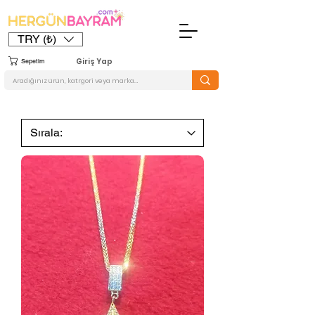
TRY (₺)
Giriş Yap
Sepetim