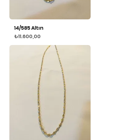
14/585 Altın
Fiyat
₺11.600,00