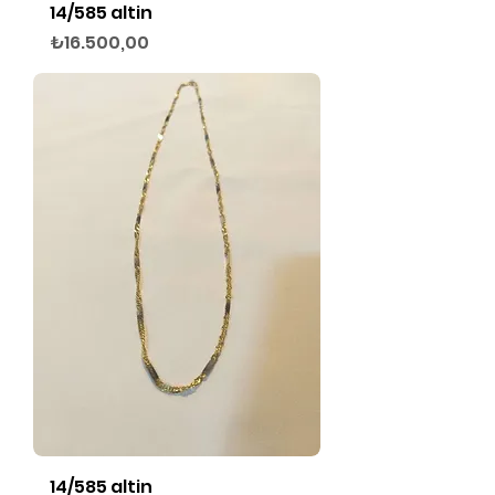
14/585 altin
Fiyat
₺16.500,00
14/585 altin