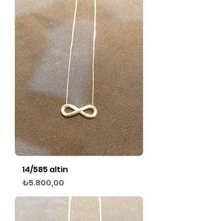
14/585 altin
Fiyat
₺5.800,00