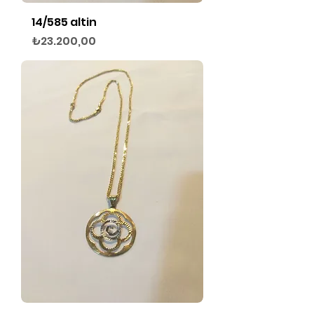
14/585 altin
Fiyat
₺23.200,00