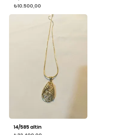
Fiyat
₺10.500,00
14/585 altin
Fiyat