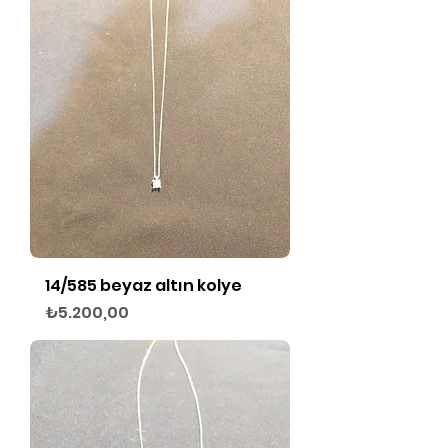
14/585 beyaz altın kolye
Fiyat
₺5.200,00