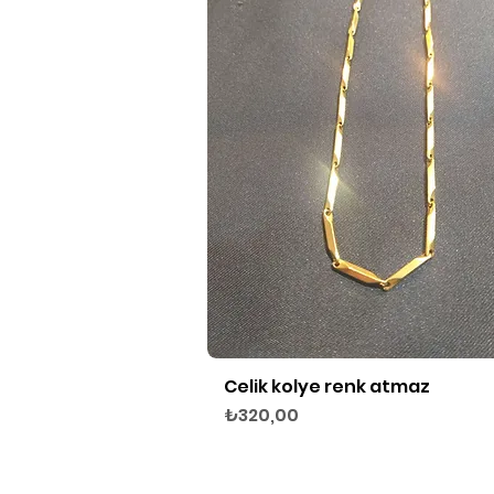
Celik kolye renk atmaz
Hızlı Bakış
Fiyat
₺320,00