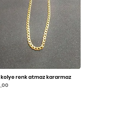
k kolye renk atmaz kararmaz
Hızlı Bakış
,00