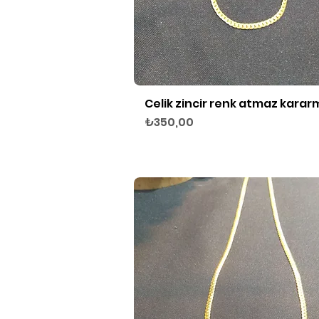
Celik zincir renk atmaz kara
Hızlı Bakış
Fiyat
₺350,00