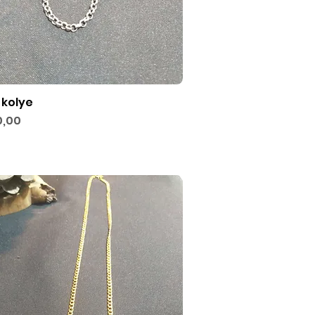
 kolye
Hızlı Bakış
,00