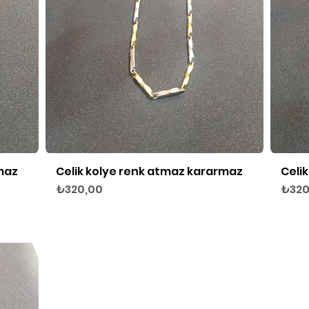
maz
Celik kolye renk atmaz kararmaz
Celi
Hızlı Bakış
Fiyat
Fiyat
₺320,00
₺320