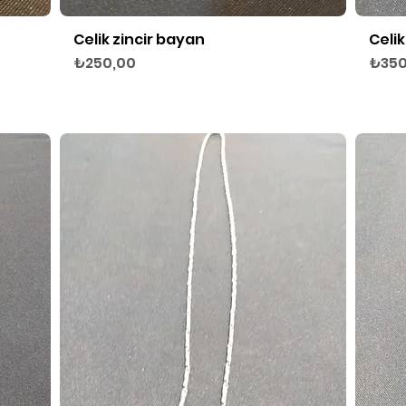
Celik zincir bayan
Celik
Hızlı Bakış
Fiyat
Fiyat
₺250,00
₺350