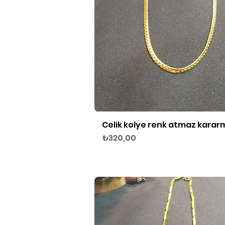
Celik kolye renk atmaz karar
Hızlı Bakış
Fiyat
₺320,00