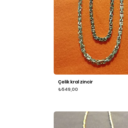
Çelik kral zincir
Hızlı Bakış
Fiyat
₺549,00