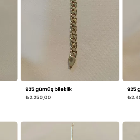
925 gümüş bileklik
925 
Hızlı Bakış
Fiyat
Fiyat
₺2.250,00
₺2.4