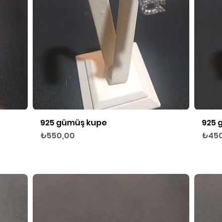
925 gümüş kupe
925 
Hızlı Bakış
Fiyat
Fiyat
₺550,00
₺450