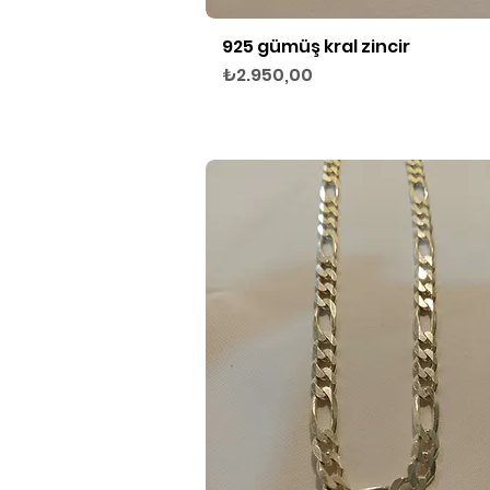
925 gümüş kral zincir
Hızlı Bakış
Fiyat
₺2.950,00