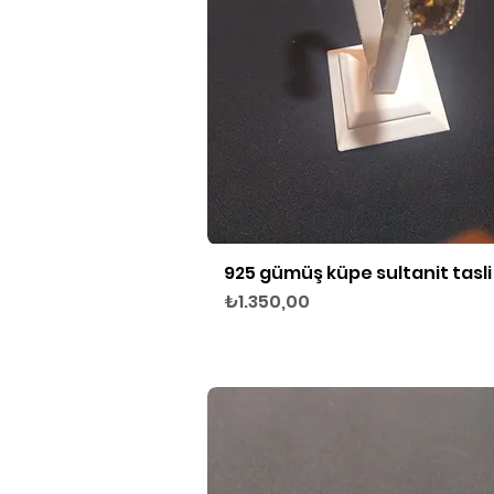
925 gümüş küpe sultanit tasli
Hızlı Bakış
Fiyat
₺1.350,00