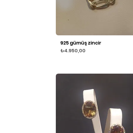
925 gümüş zincir
Hızlı Bakış
Fiyat
₺4.950,00