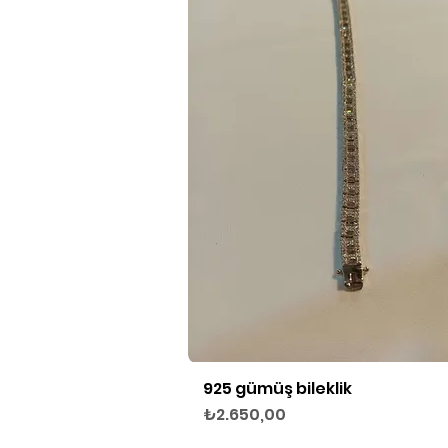
925 gümüş bileklik
Hızlı Bakış
Fiyat
₺2.650,00