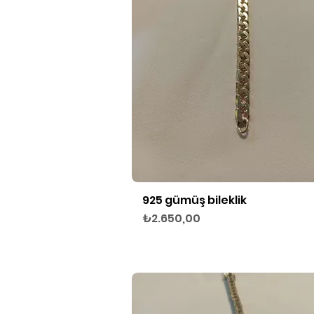
925 gümüş bileklik
Hızlı Bakış
Fiyat
₺2.650,00