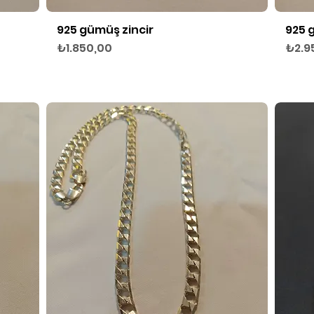
925 gümüş zincir
925 
Hızlı Bakış
Fiyat
Fiyat
₺1.850,00
₺2.9