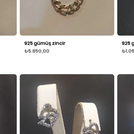
925 gümüş zincir
925 
Hızlı Bakış
Fiyat
Fiyat
₺5.850,00
₺1.0