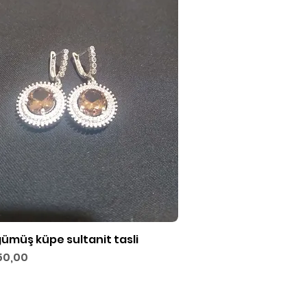
gümüş küpe sultanit tasli
Hızlı Bakış
50,00