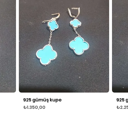
925 gümüş kupe
925 
Hızlı Bakış
Fiyat
Fiyat
₺1.350,00
₺2.2