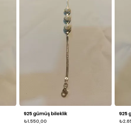
925 gümüş bileklik
925 
Hızlı Bakış
Fiyat
Fiyat
₺1.550,00
₺2.6