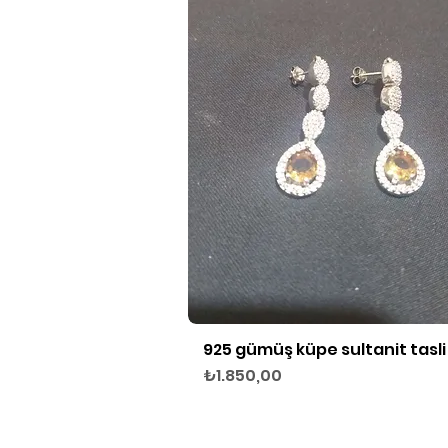
925 gümüş küpe sultanit tasli
Hızlı Bakış
Fiyat
₺1.850,00