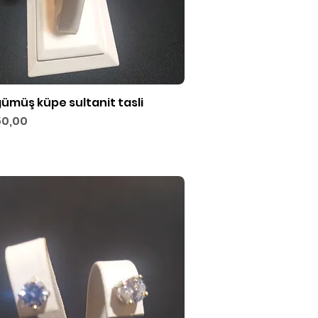
gümüş küpe sultanit tasli
Hızlı Bakış
50,00