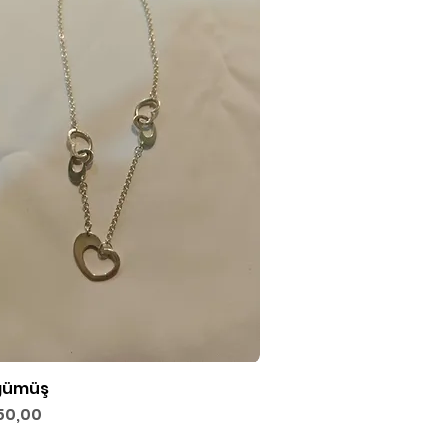
gümüş
Hızlı Bakış
50,00