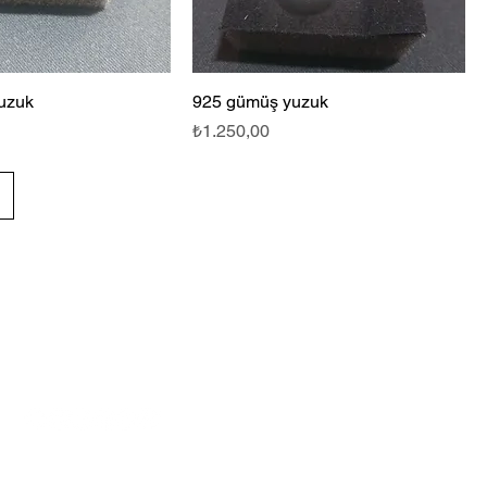
uzuk
925 gümüş yuzuk
Fiyat
₺1.250,00
SOSYAL
MEDYA