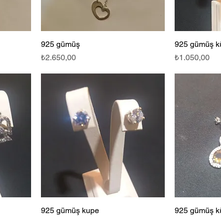
925 gümüş
925 gümüş küp
Fiyat
Fiyat
₺2.650,00
₺1.050,00
925 gümüş kupe
925 gümüş küp