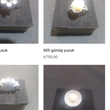
uzuk
925 gümüş yuzuk
Fiyat
₺750,00