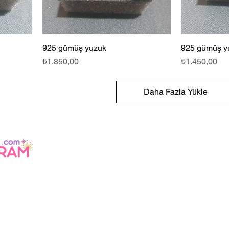
925 gümüş yuzuk
925 gümüş y
Fiyat
Fiyat
₺1.850,00
₺1.450,00
Daha Fazla Yükle
lilik
litikası
li
mat ve
de
safeli Satış