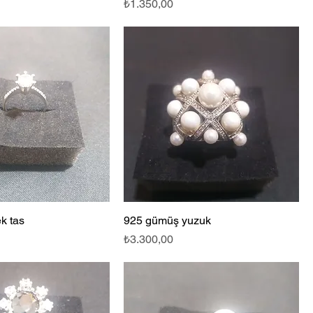
Fiyat
₺1.350,00
k tas
925 gümüş yuzuk
Fiyat
₺3.300,00