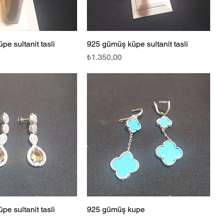
e sultanit tasli
925 gümüş küpe sultanit tasli
Fiyat
₺1.350,00
e sultanit tasli
925 gümüş kupe