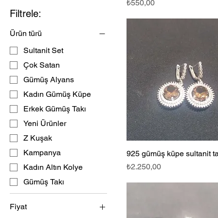
Fiyat
₺550,00
Filtrele:
Ürün türü
Sultanit Set
Çok Satan
Gümüş Alyans
Kadın Gümüş Küpe
Erkek Gümüş Takı
Yeni Ürünler
Z Kuşak
Kampanya
925 gümüş küpe sultanit ta
Fiyat
₺2.250,00
Kadın Altın Kolye
Gümüş Takı
Fiyat