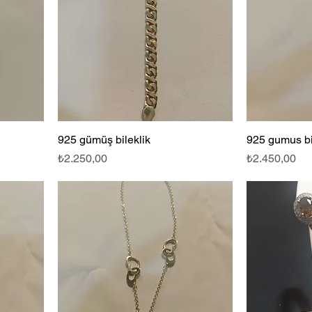
925 gümüş bileklik
925 gumus bi
Fiyat
Fiyat
₺2.250,00
₺2.450,00