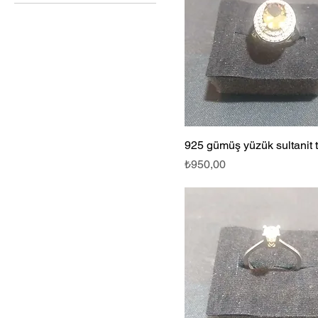
₺350
₺3.300
925 gümüş yüzük sultanit t
Fiyat
₺950,00