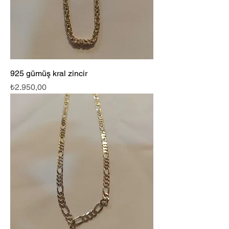
925 gümüş kral zincir
Fiyat
₺2.950,00