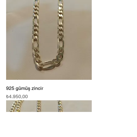
925 gümüş zincir
Fiyat
₺4.950,00